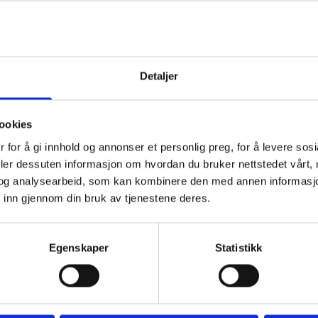
eidarar og er du eit JA-menneske, vil me gjerne ha deg med på laget.
Detaljer
 skranke/kiosk og reinhald. Stillingane vil ha arbeidstid både dag og helg etter
ookies
 for å gi innhold og annonser et personlig preg, for å levere sos
deler dessuten informasjon om hvordan du bruker nettstedet vårt,
og analysearbeid, som kan kombinere den med annen informasjon d
 inn gjennom din bruk av tjenestene deres.
esetnader til å ta dette)
Egenskaper
Statistikk