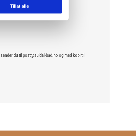
Tillat alle
ender du til post@suldal-bad.no og med kopi til