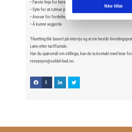
• Første linja for beredskap og for førebyggande arbeid i sik
Ikke tillat
• Syte for at rutinar på vakta blir overheldt
• Ansvar for fordeling av arbeidsoppgåver til dei andre på va
• Å kunne avgjerda
Tilsetting blir basert på intervju og at ein består livredingsp
Lønn etter tariffavtale.
Har du spørsmål om stillinga, kan du ta kontakt med leiar 
resepsjon@suldal-bad.no.
0