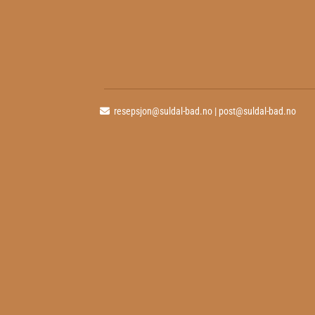
resepsjon@suldal-bad.no
|
post@suldal-bad.no
