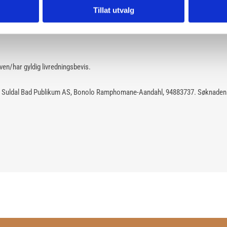
kerheit
Tillat utvalg
kta
røven/har gyldig livredningsbevis.
for Suldal Bad Publikum AS, Bonolo Ramphomane-Aandahl, 94883737. Søknaden s