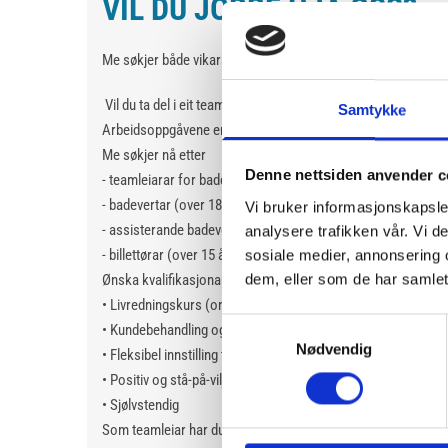
VIL DU JOBBE HJÅ OSS?
Me søkjer både vikarar og fast helgestilling
Vil du ta del i eit team av entusiastiske og fleksible medarb
Samtykke
Arbeidsoppgåvene er varierte, og vil rullera mellom badevakt,
Me søkjer nå etter
Denne nettsiden anvender c
- teamleiarar for badevertar (over 18 år)
- badevertar (over 18 år),
Vi bruker informasjonskapsler
- assisterande badevertar (over 16 år)
analysere trafikken vår. Vi 
- billettørar (over 15 år)
sosiale medier, annonsering 
dem, eller som de har samlet
Ønska kvalifikasjonar og eigenskapar for alle stillingar:
• Livredningskurs (om du ikkje har, må du vera villig og ha før
Samtykkevalg
• Kundebehandling og resepsjon
Nødvendig
• Fleksibel innstilling til arbeidsoppgåver og arbeidstid
• Positiv og stå-på-vilje
• Sjølvstendig
Som teamleiar har du også desse oppgåver –