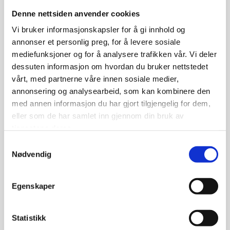
Denne nettsiden anvender cookies
Vi bruker informasjonskapsler for å gi innhold og
10/02/2026
annonser et personlig preg, for å levere sosiale
mediefunksjoner og for å analysere trafikken vår. Vi deler
PENSJONISTSVØMMING
dessuten informasjon om hvordan du bruker nettstedet
vårt, med partnerne våre innen sosiale medier,
Bli med på pensjonistsvømming på Suldal Bad, måndagar 09.00 -
annonsering og analysearbeid, som kan kombinere den
11.00.
med annen informasjon du har gjort tilgjengelig for dem,
eller som de har samlet inn gjennom din bruk av
Les mer
tjenestene deres.
Samtykkevalg
Nødvendig
Egenskaper
Statistikk