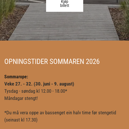
Kjøp
billett
OPNINGSTIDER SOMMAREN 2026
Sommarope:
Veke 27. - 32. (30. juni - 9. august)
Tysdag - søndag kl 12.00 - 18.00*
Måndagar stengt!
*Du må vera oppe av bassenget ein halv time før stengetid
(seinast kl 17.30)