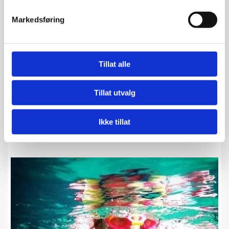
Markedsføring
20/01/2026
Tillat alle
BABYPLASK PÅ SULDAL BAD
Tillat utvalg
Babyplask på måndagar 9.00-11.00 - så deilig!
Ikke tillat
Les mer