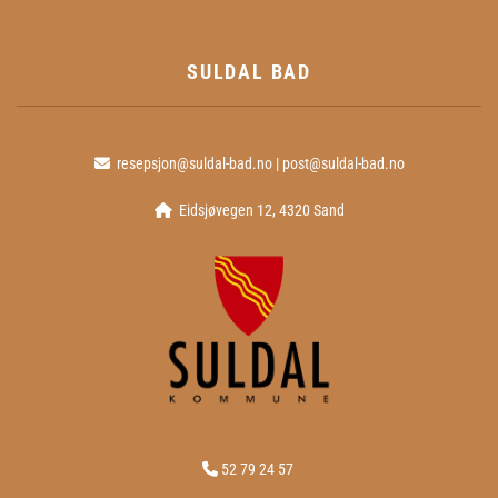
SULDAL BAD
resepsjon@suldal-bad.no
|
post@suldal-bad.no

Eidsjøvegen 12, 4320 Sand

52 79 24 57
