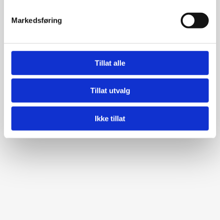
12.00 - 17.00*
Markedsføring
*Du må vera oppe av bassenget ein halv time før
me stenger.
Tillat alle
Tillat utvalg
Ikke tillat