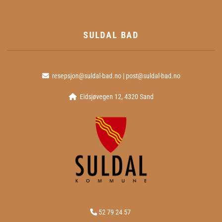
SULDAL BAD
resepsjon@suldal-bad.no
|
post@suldal-bad.no

Eidsjøvegen 12, 4320 Sand

52 79 24 57
