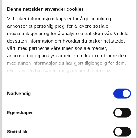
stengt
Denne nettsiden anvender cookies
Onsdag:
Vi bruker informasjonskapsler for å gi innhold og
annonser et personlig preg, for å levere sosiale
16.00 - 20.00*
mediefunksjoner og for å analysere trafikken vår. Vi deler
dessuten informasjon om hvordan du bruker nettstedet
Torsdag:
vårt, med partnerne våre innen sosiale medier,
16.00 - 20.00*
annonsering og analysearbeid, som kan kombinere den
med annen informasjon du har gjort tilgjengelig for dem,
Fredag:
eller som de har samlet inn gjennom din bruk av
tjenestene deres.
Morgonbading 06.30 - 08.30
Samtykkevalg
Nødvendig
16.00 - 20.00*
Laurdag:
Egenskaper
12.00 – 17.00*
Statistikk
Søndag: